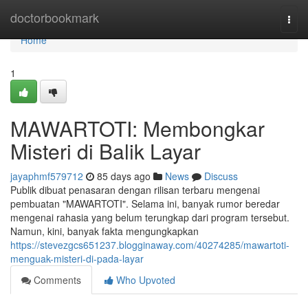
Home
doctorbookmark
Togg
navi
Home
1
MAWARTOTI: Membongkar
Misteri di Balik Layar
jayaphmf579712
85 days ago
News
Discuss
Publik dibuat penasaran dengan rilisan terbaru mengenai
pembuatan "MAWARTOTI". Selama ini, banyak rumor beredar
mengenai rahasia yang belum terungkap dari program tersebut.
Namun, kini, banyak fakta mengungkapkan
https://stevezgcs651237.blogginaway.com/40274285/mawartoti-
menguak-misteri-di-pada-layar
Comments
Who Upvoted