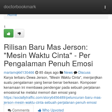
Home
doctorbookmark
Togg
navi
Home
1
Rilisan Baru Mas Jerson:
"Mesin Waktu Cinta" - Per
Pengalaman Penuh Emosi
mariamqkkf130466
85 days ago
News
Discuss
Karya terbaru Dewa Jerson, "Mesin Waktu Cinta", menjanjikan
suatu pengalaman yang benar-benar berkesan. Komposer
kenamaan ini membawa pendengar pada sebuah perjalanan
emosional ke melalui memori dan emosi yang
https://sociallytraffic.com/story6456489/peluncuran-baru-mas-
jerson-mesin-waktu-cinta-sebuah-perjalanan-penuh-emosi
Comments
Who Upvoted