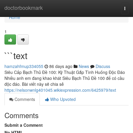
Home
doctorbookmark
Togg
navi
Home
1
```text
hamzahfmup334055
86 days ago
News
Discuss
Siêu Cấp Bạch Thủ Đề 100: Kỹ Thuật Gắp Tình Huống Độc Đáo
Nhiều anh em đang khao khát Siêu Bạch Thủ Đề 100 để có cầu
độc đáo. Bài viết này sẽ chia sẻ
https://nelsonwnlg401045.wikiexpression.com/6425979/text
Comments
Who Upvoted
Comments
Submit a Comment
No HTML