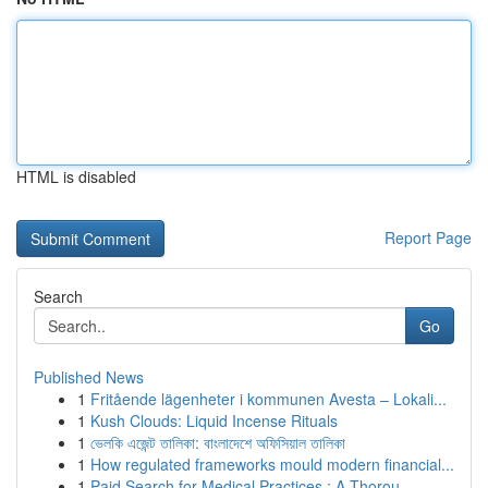
HTML is disabled
Report Page
Search
Go
Published News
1
Fritående lägenheter i kommunen Avesta – Lokali...
1
Kush Clouds: Liquid Incense Rituals
1
ভেলকি এজেন্ট তালিকা: বাংলাদেশে অফিসিয়াল তালিকা
1
How regulated frameworks mould modern financial...
1
Paid Search for Medical Practices : A Thorou...