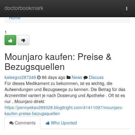
Home
doctorbookmark
Togg
navi
Home
1
Mounjaro kaufen: Preise &
Bezugsquellen
kaleegvz287349
86 days ago
News
Discuss
Für dieses Medikament zu bekommen, ist es wichtig, die
Aufwendungen und Bezugswege zu kennen. Die Betrag für das
Arzneimittel variiert je nach Dosierung und Apotheke . Oft ist es
nur , Mounjaro direkt
https://pennyekav289328.blogitright.com/41411097/mounjaro-
kaufen-preise-bezugsquellen
Comments
Who Upvoted