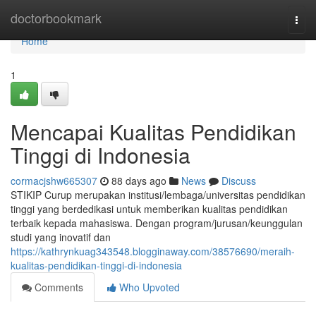
Home
doctorbookmark
Togg
navi
Home
1
Mencapai Kualitas Pendidikan
Tinggi di Indonesia
cormacjshw665307
88 days ago
News
Discuss
STIKIP Curup merupakan institusi/lembaga/universitas pendidikan
tinggi yang berdedikasi untuk memberikan kualitas pendidikan
terbaik kepada mahasiswa. Dengan program/jurusan/keunggulan
studi yang inovatif dan
https://kathrynkuag343548.blogginaway.com/38576690/meraih-
kualitas-pendidikan-tinggi-di-indonesia
Comments
Who Upvoted