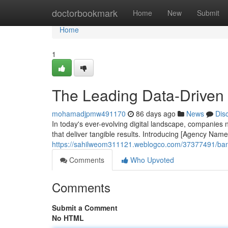
Home
doctorbookmark
Home
New
Submit
Home
1
The Leading Data-Driven 
mohamadjpmw491170
86 days ago
News
Dis
In today's ever-evolving digital landscape, companies
that deliver tangible results. Introducing [Agency Nam
https://sahilweom311121.weblogco.com/37377491/bang
Comments
Who Upvoted
Comments
Submit a Comment
No HTML