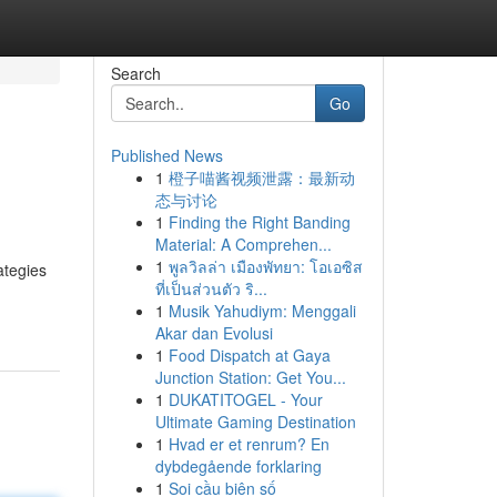
Search
Go
Published News
1
橙子喵酱视频泄露：最新动
态与讨论
1
Finding the Right Banding
Material: A Comprehen...
1
พูลวิลล่า เมืองพัทยา: โอเอซิส
ategies
ที่เป็นส่วนตัว ริ...
1
Musik Yahudiym: Menggali
Akar dan Evolusi
1
Food Dispatch at Gaya
Junction Station: Get You...
1
DUKATITOGEL - Your
Ultimate Gaming Destination
1
Hvad er et renrum? En
dybdegående forklaring
1
Soi cầu biên số