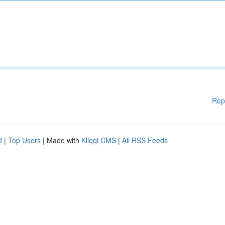
Rep
d
|
Top Users
| Made with
Kliqqi CMS
|
All RSS Feeds