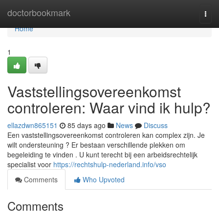
Home
doctorbookmark
Togg
navi
Home
1
Vaststellingsovereenkomst
controleren: Waar vind ik hulp?
ellazdwn865151
85 days ago
News
Discuss
Een vaststellingsovereenkomst controleren kan complex zijn. Je
wilt ondersteuning ? Er bestaan verschillende plekken om
begeleiding te vinden . U kunt terecht bij een arbeidsrechtelijk
specialist voor
https://rechtshulp-nederland.info/vso
Comments
Who Upvoted
Comments