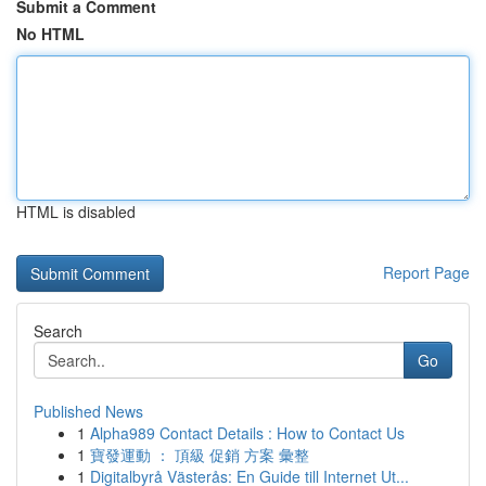
Submit a Comment
No HTML
HTML is disabled
Report Page
Search
Go
Published News
1
Alpha989 Contact Details : How to Contact Us
1
寶發運動 ： 頂級 促銷 方案 彙整
1
Digitalbyrå Västerås: En Guide till Internet Ut...