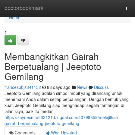
Home
doctorbookmark
Togg
navi
Home
1
Membangkitkan Gairah
Berpetualang | Jeeptoto
Gemilang
francespbjz341152
88 days ago
News
Discuss
Jeeptoto Gemilang adalah simbol mobil yang dirancang untuk
menemani Anda dalam setiap petualangan. Dengan bentuk yang
kuat, Jeeptoto Gemilang siap menghadapi segala tantangan di
jalan raya, baik itu medan
https://zaynecmm532121.blogdal.com/40799359/melejitkan-
gairah-berpetualang-jeeptoto-gemilang
Comments
Who Upvoted