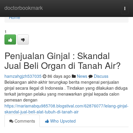
Home
doctorbookmark
Togg
navi
Home
1
Penjualan Ginjal : Skandal
Jual Beli Organ di Tanah Air?
hamzahgjzh537035
86 days ago
News
Discuss
Belakangan akhir-akhir terungkap berita mengenai penjualan
ginjal secara ilegal di Indonesia . Tindakan yang dilakukan diduga
terkait jaringan pelaku yang menawarkan ginjal kepada calon
pemesan dengan
https://mariamabqu985708.blogstival.com/62876077/lelang-ginjal-
skandal-jual-beli-alat-tubuh-di-tanah-air
Comments
Who Upvoted