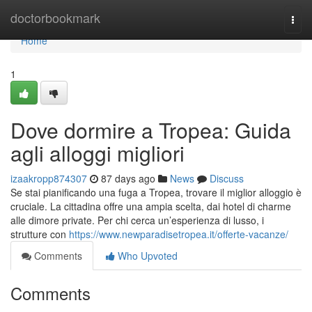
Home
doctorbookmark
Togg
navi
Home
1
Dove dormire a Tropea: Guida
agli alloggi migliori
izaakropp874307
87 days ago
News
Discuss
Se stai pianificando una fuga a Tropea, trovare il miglior alloggio è
cruciale. La cittadina offre una ampia scelta, dai hotel di charme
alle dimore private. Per chi cerca un’esperienza di lusso, i
strutture con
https://www.newparadisetropea.it/offerte-vacanze/
Comments
Who Upvoted
Comments