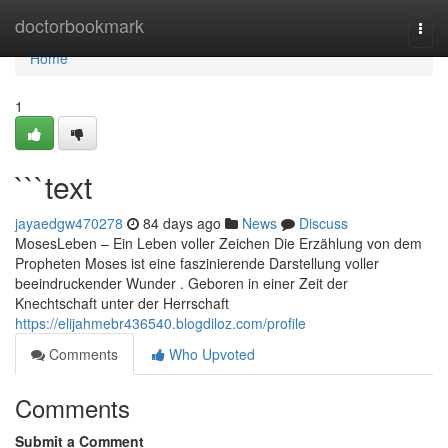
Home
doctorbookmark
Togg
navi
Home
1
```text
jayaedgw470278
84 days ago
News
Discuss
MosesLeben – Ein Leben voller Zeichen Die Erzählung von dem
Propheten Moses ist eine faszinierende Darstellung voller
beeindruckender Wunder . Geboren in einer Zeit der
Knechtschaft unter der Herrschaft
https://elijahmebr436540.blogdiloz.com/profile
Comments
Who Upvoted
Comments
Submit a Comment