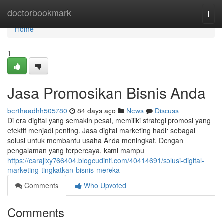
Home
doctorbookmark
Togg
navi
Home
1
Jasa Promosikan Bisnis Anda
berthaadhh505780
84 days ago
News
Discuss
Di era digital yang semakin pesat, memiliki strategi promosi yang
efektif menjadi penting. Jasa digital marketing hadir sebagai
solusi untuk membantu usaha Anda meningkat. Dengan
pengalaman yang terpercaya, kami mampu
https://carajlxy766404.blogcudinti.com/40414691/solusi-digital-
marketing-tingkatkan-bisnis-mereka
Comments
Who Upvoted
Comments