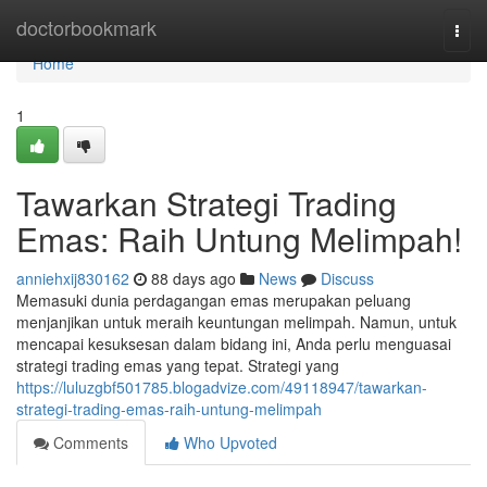
Home
doctorbookmark
Togg
navi
Home
1
Tawarkan Strategi Trading
Emas: Raih Untung Melimpah!
anniehxij830162
88 days ago
News
Discuss
Memasuki dunia perdagangan emas merupakan peluang
menjanjikan untuk meraih keuntungan melimpah. Namun, untuk
mencapai kesuksesan dalam bidang ini, Anda perlu menguasai
strategi trading emas yang tepat. Strategi yang
https://luluzgbf501785.blogadvize.com/49118947/tawarkan-
strategi-trading-emas-raih-untung-melimpah
Comments
Who Upvoted