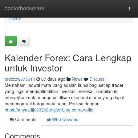
Home
doctorbookmark
Togg
navi
Home
1
Kalender Forex: Cara Lengkap
untuk Investor
tedzxzw675614
87 days ago
News
Discuss
Memahami jadwal mata uang adalah kunci bagi setiap trader
yang ingin mengoptimalkan investasi mereka. Tampilan ini
menyajikan data mengenai rilisan ekonomi utama yang dapat
memengaruhi harga mata uang. Periksa dengan
https://anyasdij683200.digitollblog.com/profile
Comments
Who Upvoted
Comments