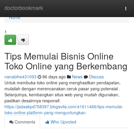
Home
doctorbookmark
Togg
navi
Home
1
Tips Memulai Bisnis Online
Toko Online yang Berkembang
nanabihe431093
86 days ago
News
Discuss
Untuk membuka toko online yang menghasilkan pendapatan,
mulailah dengan merencanakan ceruk pasar yang potensial .
Selanjutnya, kembangkan situs web yang mudah digunakan,
pastikan desainnya responsif.
https://jadaakpd758397.blogsvila.com/41611466/tips-memulai-
toko-online-platform-yang-menguntungkan
Comments
Who Upvoted