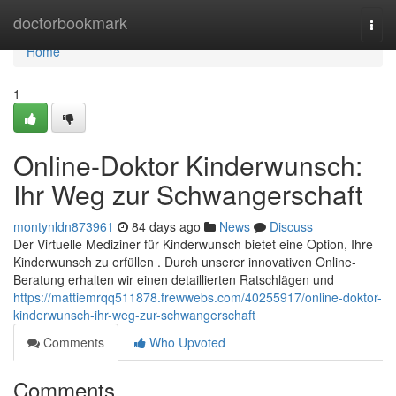
Home
doctorbookmark
Togg
navi
Home
1
Online-Doktor Kinderwunsch:
Ihr Weg zur Schwangerschaft
montynldn873961
84 days ago
News
Discuss
Der Virtuelle Mediziner für Kinderwunsch bietet eine Option, Ihre
Kinderwunsch zu erfüllen . Durch unserer innovativen Online-
Beratung erhalten wir einen detaillierten Ratschlägen und
https://mattiemrqq511878.frewwebs.com/40255917/online-doktor-
kinderwunsch-ihr-weg-zur-schwangerschaft
Comments
Who Upvoted
Comments