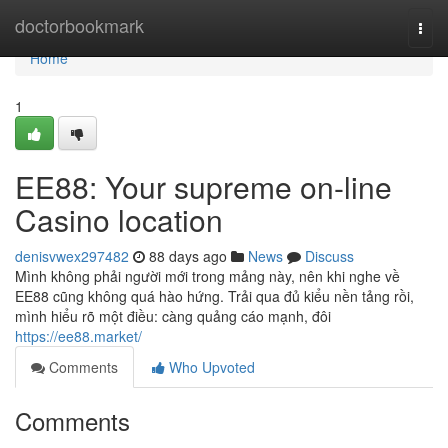
Home
doctorbookmark
Togg
navi
Home
1
EE88: Your supreme on-line
Casino location
denisvwex297482
88 days ago
News
Discuss
Mình không phải người mới trong mảng này, nên khi nghe về
EE88 cũng không quá hào hứng. Trải qua đủ kiểu nền tảng rồi,
mình hiểu rõ một điều: càng quảng cáo mạnh, đôi
https://ee88.market/
Comments
Who Upvoted
Comments