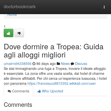
Home
doctorbookmark
Togg
navi
Home
1
Dove dormire a Tropea: Guida
agli alloggi migliori
umairndrk338556
86 days ago
News
Discuss
Se stai immaginando una fuga a Tropea, trovare il ideale alloggio
è essenziale. La zona offre una vasta scelta, dai hotel di charme
alle dimore affittabili. Per chi cerca un’esperienza lussuosa, i hotel
con panorama
https://francesucdt872352.wikikali.com/user
Comments
Who Upvoted
Comments