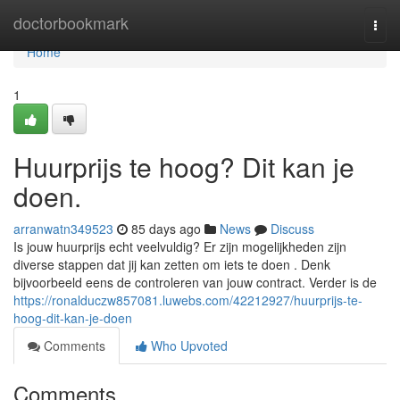
Home
doctorbookmark
Togg
navi
Home
1
Huurprijs te hoog? Dit kan je
doen.
arranwatn349523
85 days ago
News
Discuss
Is jouw huurprijs echt veelvuldig? Er zijn mogelijkheden zijn
diverse stappen dat jij kan zetten om iets te doen . Denk
bijvoorbeeld eens de controleren van jouw contract. Verder is de
https://ronalduczw857081.luwebs.com/42212927/huurprijs-te-
hoog-dit-kan-je-doen
Comments
Who Upvoted
Comments