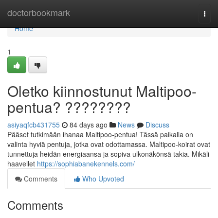
Home
doctorbookmark
Togg
navi
Home
1
Oletko kiinnostunut Maltipoo-
pentua? ????????
asiyaqfcb431755
84 days ago
News
Discuss
Pääset tutkimään ihanaa Maltipoo-pentua! Tässä paikalla on
valinta hyviä pentuja, jotka ovat odottamassa. Maltipoo-koirat ovat
tunnettuja heidän energiaansa ja sopiva ulkonäkönsä takia. Mikäli
haaveilet
https://sophiabanekennels.com/
Comments
Who Upvoted
Comments