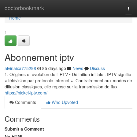
Home
doctorbookmark
Togg
navi
Home
1
Abonnement iptv
alvinaixa775298
85 days ago
News
Discuss
1. Origines et évolution de l’IPTV • Définition initiale : IPTV signifie
« télévision par protocole Internet ». Contrairement aux modes de
diffusion classiques, elle repose sur la transmission de flux
https://nickel-iptv.com/
Comments
Who Upvoted
Comments
Submit a Comment
No HTML