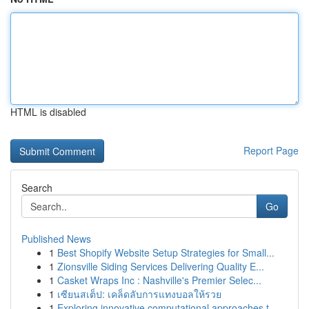
HTML is disabled
Report Page
Search
Go
Published News
1
Best Shopify Website Setup Strategies for Small...
1
Zionsville Siding Services Delivering Quality E...
1
Casket Wraps Inc : Nashville's Premier Selec...
1
เซียนสเต็ป: เคล็ดลับการแทงบอลให้รวย
1
Exploring innovative computational approaches t...