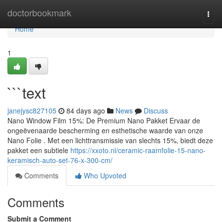
Home
doctorbookmark
Togg
navi
Home
1
```text
janejysc827105
84 days ago
News
Discuss
Nano Window Film 15%: De Premium Nano Pakket Ervaar de
ongeëvenaarde bescherming en esthetische waarde van onze
Nano Folie . Met een lichttransmissie van slechts 15%, biedt deze
pakket een subtiele
https://xxoto.nl/ceramic-raamfolie-15-nano-
keramisch-auto-set-76-x-300-cm/
Comments
Who Upvoted
Comments
Submit a Comment