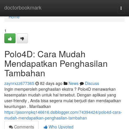
Home
doctorbookmark
Togg
navi
Home
1
Polo4D: Cara Mudah
Mendapatkan Penghasilan
Tambahan
zaynrxzz677365
82 days ago
News
Discuss
Ingin memperoleh penghasilan ekstra ? Polo4D menawarkan
kesempatan mudah untuk hal tersebut. Dengan aplikasi yang
user-friendly , Anda bisa segera mulai berjudi dan mendapatkan
keuntungan . Manfaatkan
https://jasonnpkq146616.dsiblogger.com/74394424/polo4d-cara-
mudah-mendapatkan-penghasilan-tambahan
Comments
Who Upvoted