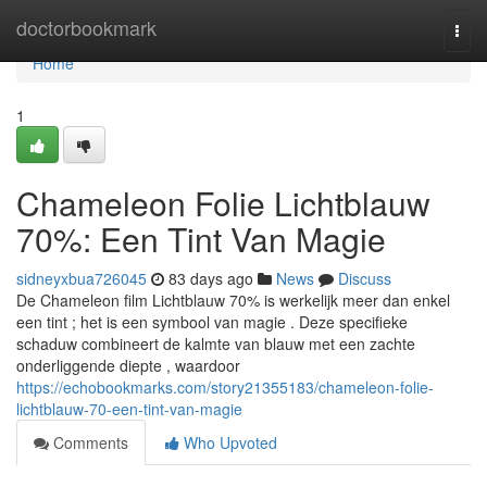
Home
doctorbookmark
Togg
navi
Home
1
Chameleon Folie Lichtblauw
70%: Een Tint Van Magie
sidneyxbua726045
83 days ago
News
Discuss
De Chameleon film Lichtblauw 70% is werkelijk meer dan enkel
een tint ; het is een symbool van magie . Deze specifieke
schaduw combineert de kalmte van blauw met een zachte
onderliggende diepte , waardoor
https://echobookmarks.com/story21355183/chameleon-folie-
lichtblauw-70-een-tint-van-magie
Comments
Who Upvoted