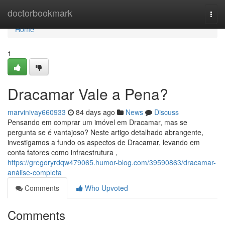
Home
doctorbookmark
Togg
navi
Home
1
Dracamar Vale a Pena?
marvinivay660933
84 days ago
News
Discuss
Pensando em comprar um imóvel em Dracamar, mas se
pergunta se é vantajoso? Neste artigo detalhado abrangente,
investigamos a fundo os aspectos de Dracamar, levando em
conta fatores como infraestrutura ,
https://gregoryrdqw479065.humor-blog.com/39590863/dracamar-
análise-completa
Comments
Who Upvoted
Comments