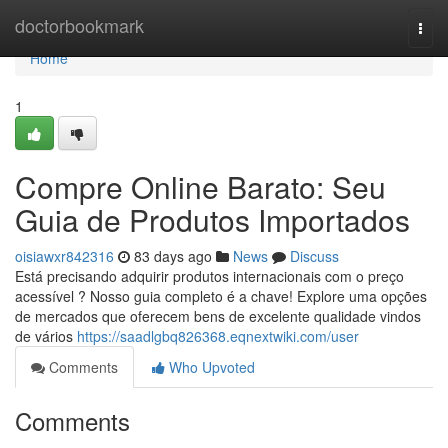
Home
doctorbookmark
Togg
navi
Home
1
Compre Online Barato: Seu
Guia de Produtos Importados
oisiawxr842316
83 days ago
News
Discuss
Está precisando adquirir produtos internacionais com o preço
acessível ? Nosso guia completo é a chave! Explore uma opções
de mercados que oferecem bens de excelente qualidade vindos
de vários
https://saadlgbq826368.eqnextwiki.com/user
Comments
Who Upvoted
Comments