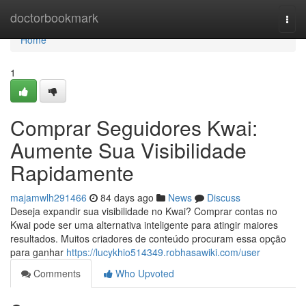
Home
doctorbookmark
Togg
navi
Home
1
Comprar Seguidores Kwai:
Aumente Sua Visibilidade
Rapidamente
majamwlh291466
84 days ago
News
Discuss
Deseja expandir sua visibilidade no Kwai? Comprar contas no
Kwai pode ser uma alternativa inteligente para atingir maiores
resultados. Muitos criadores de conteúdo procuram essa opção
para ganhar
https://lucykhio514349.robhasawiki.com/user
Comments
Who Upvoted