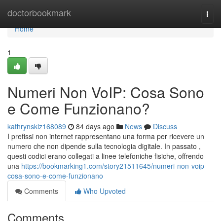
Home
doctorbookmark
Togg
navi
Home
1
Numeri Non VoIP: Cosa Sono
e Come Funzionano?
kathrynsklz168089
84 days ago
News
Discuss
I prefissi non internet rappresentano una forma per ricevere un
numero che non dipende sulla tecnologia digitale. In passato ,
questi codici erano collegati a linee telefoniche fisiche, offrendo
una
https://bookmarking1.com/story21511645/numeri-non-voip-
cosa-sono-e-come-funzionano
Comments
Who Upvoted
Comments