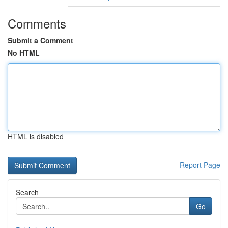
Comments
Submit a Comment
No HTML
HTML is disabled
Report Page
Search
Go