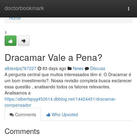
Home
doctorbookmark
Togg
navi
Home
1
Dracamar Vale a Pena?
albiexlpq767227
83 days ago
News
Discuss
A pergunta central que muitos interessados têm é: O Dracamar é
um bom investimento?. Nossa revisão completa busca esclarecer
essa questão , analisando todos os fatores relevantes.
Analisamos a
https://albertspyg452614.dbblog.net/14424451/dracamar-
compensador
Comments
Who Upvoted
Comments