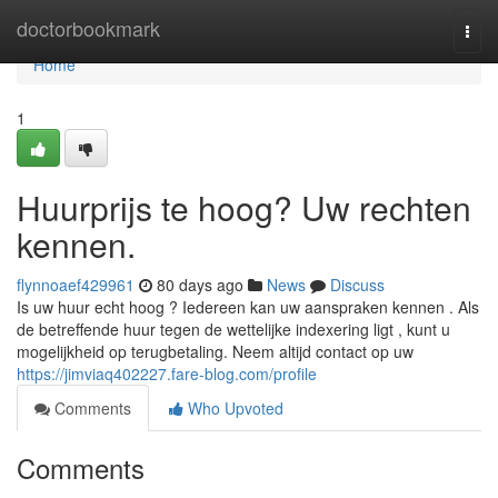
Home
doctorbookmark
Togg
navi
Home
1
Huurprijs te hoog? Uw rechten
kennen.
flynnoaef429961
80 days ago
News
Discuss
Is uw huur echt hoog ? Iedereen kan uw aanspraken kennen . Als
de betreffende huur tegen de wettelijke indexering ligt , kunt u
mogelijkheid op terugbetaling. Neem altijd contact op uw
https://jimviaq402227.fare-blog.com/profile
Comments
Who Upvoted
Comments