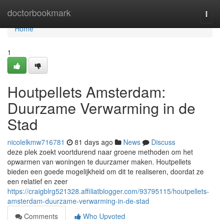
Home
doctorbookmark
Togg
navi
Home
1
Houtpellets Amsterdam:
Duurzame Verwarming in de
Stad
nicolelkmw716781
81 days ago
News
Discuss
deze plek zoekt voortdurend naar groene methoden om het
opwarmen van woningen te duurzamer maken. Houtpellets
bieden een goede mogelijkheid om dit te realiseren, doordat ze
een relatief en zeer
https://craigblrg521328.affiliatblogger.com/93795115/houtpellets-
amsterdam-duurzame-verwarming-in-de-stad
Comments
Who Upvoted