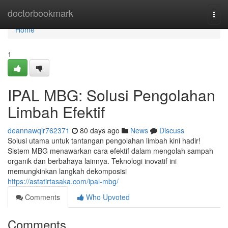
Home
doctorbookmark
Togg
navi
Home
1
IPAL MBG: Solusi Pengolahan
Limbah Efektif
deannawqir762371
80 days ago
News
Discuss
Solusi utama untuk tantangan pengolahan limbah kini hadir!
Sistem MBG menawarkan cara efektif dalam mengolah sampah
organik dan berbahaya lainnya. Teknologi inovatif ini
memungkinkan langkah dekomposisi
https://astatirtasaka.com/ipal-mbg/
Comments
Who Upvoted
Comments