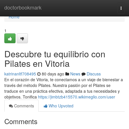
Home
doctorbookmark
Togg
navi
Home
1
Descubre tu equilibrio con
Pilates en Vitoria
katrinanltf708495
80 days ago
News
Discuss
En el corazón de Vitoria, te conectamos a un viaje de bienestar a
través del método Pilates. Nuestra pasión por el Pilates se
traduce en una práctica efectiva, adaptada a tus necesidades y
objetivos. Tonifica
https://jimbtzb415570.wikimeglio.com/user
Comments
Who Upvoted
Comments