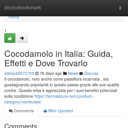
Home
doctorbookmark
Togg
navi
Home
1
Cocodamolo in Italia: Guida,
Effetti e Dove Trovarlo
aishaubli572759
78 days ago
News
Discuss
Il cocodamolo, noto anche come passiflora incarnata , sta
guadagnando popolarità in questo paese grazie alle sue qualità
uniche. Questa erba è apprezzata per i suoi benefici potenziali
sulla condizione
https://farmasicure.com/product-
category/nembutale/
Comments
Who Upvoted
Comments