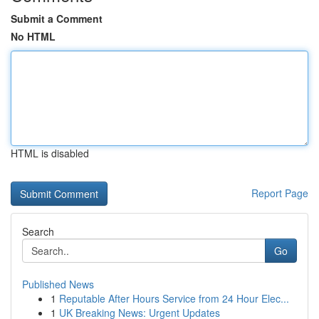
Submit a Comment
No HTML
HTML is disabled
Report Page
Search
Go
Published News
1
Reputable After Hours Service from 24 Hour Elec...
1
UK Breaking News: Urgent Updates