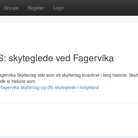
Groups
Register
Login
S: skyteglede ved Fagervika
rvika Skytterlag står som ett skytterlag forankret i lang historie. Skyt
lik ei historie som
agervika-skytterlag-og-dfs-skyteglede-i-helgeland