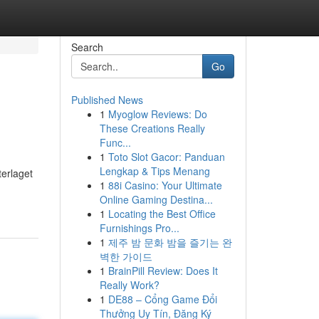
Search
Go
Published News
1
Myoglow Reviews: Do
These Creations Really
Func...
1
Toto Slot Gacor: Panduan
Lengkap & Tips Menang
terlaget
1
88i Casino: Your Ultimate
Online Gaming Destina...
1
Locating the Best Office
Furnishings Pro...
1
제주 밤 문화 밤을 즐기는 완
벽한 가이드
1
BrainPill Review: Does It
Really Work?
1
DE88 – Cổng Game Đổi
Thưởng Uy Tín, Đăng Ký