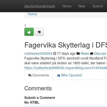
Home
doctorbookmark
Home
New
Submit
Home
1
Fagervika Skytterlag i DF
mathevecx529304
77 days ago
News
Discuss
Fagervika Skytterlag i DFS: samhold rundt Nordland Fage
skal være etablert på slutten av 1800-tallet, der bærer s
https://matteobcah898042.myparisblog.com/41933448/f
Comments
Who Upvoted
Comments
Submit a Comment
No HTML