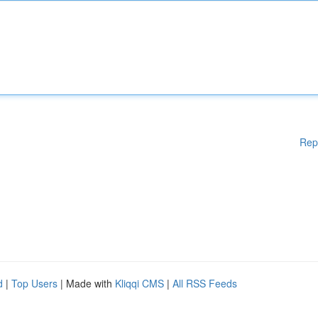
Rep
d
|
Top Users
| Made with
Kliqqi CMS
|
All RSS Feeds