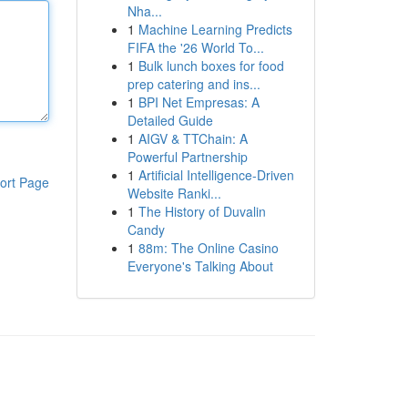
Nha...
1
Machine Learning Predicts
FIFA the '26 World To...
1
Bulk lunch boxes for food
prep catering and ins...
1
BPI Net Empresas: A
Detailed Guide
1
AIGV & TTChain: A
Powerful Partnership
1
Artificial Intelligence-Driven
ort Page
Website Ranki...
1
The History of Duvalin
Candy
1
88m: The Online Casino
Everyone's Talking About