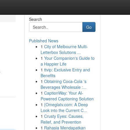
Search
Go
Published News
1
City of Melbourne Multi-
Letterbox Solutions ...
1
Your Companion's Guide to
a Happier Life
1
ttvip: Exclusive Entry and
k
Benefits
1
Obtaining Coca-Cola 's
Beverages Wholesale :...
1
CaptionWay: Your AI-
Powered Captioning Solution
1
{Omeglatv.com: A Deep
Look into the Current C...
1
Crusty Eyes: Causes,
Relief, and Prevention
1
Rahasia Mendapatkan