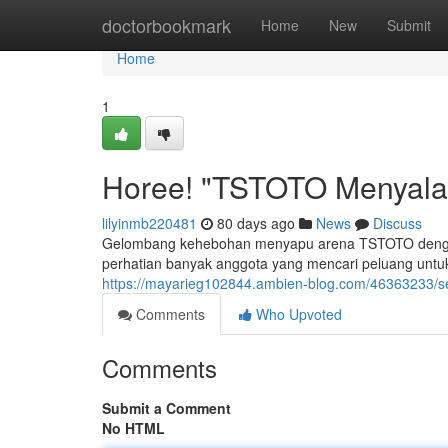
Home
doctorbookmark
Home
New
Submit
Home
1
Horee! "TSTOTO Menyala
lilyinmb220481
80 days ago
News
Discuss
Gelombang kehebohan menyapu arena TSTOTO dengan 
perhatian banyak anggota yang mencari peluang untuk 
https://mayarieg102844.ambien-blog.com/46363233/s
Comments
Who Upvoted
Comments
Submit a Comment
No HTML