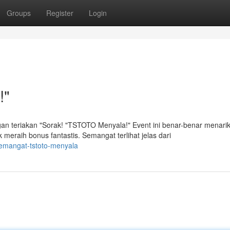
Groups
Register
Login
!"
teriakan "Sorak! "TSTOTO Menyala!" Event ini benar-benar menari
meraih bonus fantastis. Semangat terlihat jelas dari
emangat-tstoto-menyala