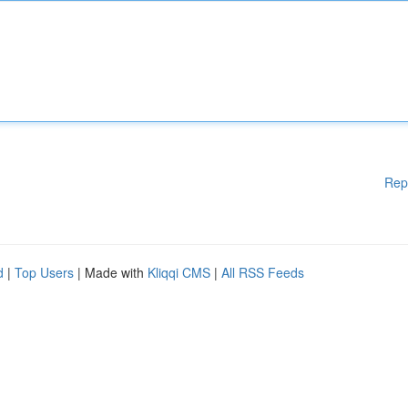
Rep
d
|
Top Users
| Made with
Kliqqi CMS
|
All RSS Feeds