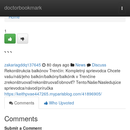
Home
doctorbookmark
Togg
navi
Home
1
```
zakariagddq137645
80 days ago
News
Discuss
Rekonštrukcia balkónov Trenčín: Kompletný sprievodca Chcete
vašu/náš/jeho balkón/balkóny/balkónik v Trenčíne
zrekonštruovať/rekonštruovať/obnoviť? Tento/Naše/Nasledujúce
sprievodca/návod/príručka
https://keithpvae447265.myparisblog.com/41896905/
Comments
Who Upvoted
Comments
Submit a Comment