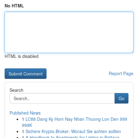
No HTML
HTML is disabled
Report Page
Search
Go
Published News
1
LC88 Dang Ky Hom Nay Nhan Thuong Lon Den 999
999K
1
Sichere Krypto-Broker: Worauf Sie achten sollten
1
A Handbook to Apartments for Listing in Pattaya...