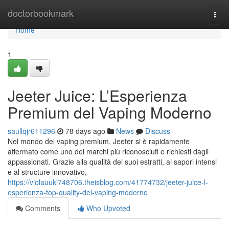
Home
doctorbookmark
Togg
navi
Home
1
Jeeter Juice: L’Esperienza
Premium del Vaping Moderno
saullqjr611296
78 days ago
News
Discuss
Nel mondo del vaping premium, Jeeter si è rapidamente
affermato come uno dei marchi più riconosciuti e richiesti dagli
appassionati. Grazie alla qualità dei suoi estratti, ai sapori intensi
e al structure innovativo,
https://violauuki748706.theisblog.com/41774732/jeeter-juice-l-
esperienza-top-quality-del-vaping-moderno
Comments
Who Upvoted