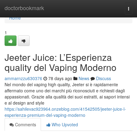
Home
doctorbookmark
Togg
navi
Home
1
Jeeter Juice: L’Esperienza
quality del Vaping Moderno
ammarnzzu630376
78 days ago
News
Discuss
Nel mondo del vaping high quality, Jeeter si è rapidamente
affermato come uno dei marchi più riconosciuti e richiesti dagli
appassionati. Grazie alla qualità dei suoi estratti, ai sapori intensi
e al design and style
https://sahilevac923964.onzeblog.com/41542505/jeeter-juice-l-
esperienza-premium-del-vaping-moderno
Comments
Who Upvoted