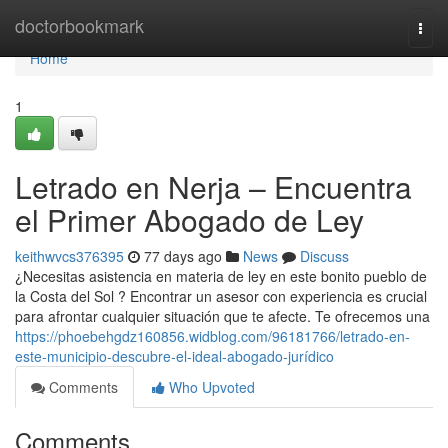
Home
doctorbookmark
Togg
navi
Home
1
Letrado en Nerja – Encuentra
el Primer Abogado de Ley
keithwvcs376395
77 days ago
News
Discuss
¿Necesitas asistencia en materia de ley en este bonito pueblo de
la Costa del Sol ? Encontrar un asesor con experiencia es crucial
para afrontar cualquier situación que te afecte. Te ofrecemos una
https://phoebehgdz160856.widblog.com/96181766/letrado-en-
este-municipio-descubre-el-ideal-abogado-jurídico
Comments
Who Upvoted
Comments