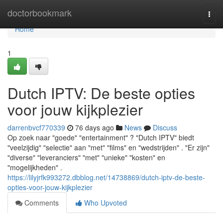
Home
doctorbookmark
Togg
navi
Home
1
Dutch IPTV: De beste opties
voor jouw kijkplezier
darrenbvcf770339
76 days ago
News
Discuss
Op zoek naar "goede" "entertainment" ? "Dutch IPTV" biedt
"veelzijdig" "selectie" aan "met" "films" en "wedstrijden" . "Er zijn"
"diverse" "leveranciers" "met" "unieke" "kosten" en
"mogelijkheden" .
https://lilyjrfk993272.dbblog.net/14738869/dutch-iptv-de-beste-
opties-voor-jouw-kijkplezier
Comments
Who Upvoted