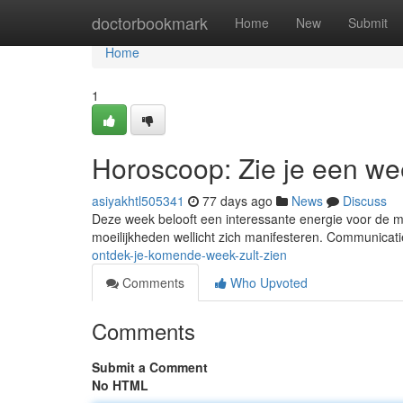
Home
doctorbookmark
Home
New
Submit
Home
1
Horoscoop: Zie je een we
asiyakhtl505341
77 days ago
News
Discuss
Deze week belooft een interessante energie voor de 
moeilijkheden wellicht zich manifesteren. Communica
ontdek-je-komende-week-zult-zien
Comments
Who Upvoted
Comments
Submit a Comment
No HTML