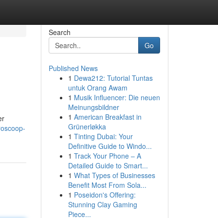
Search
Go
Published News
1
Dewa212: Tutorial Tuntas
untuk Orang Awam
1
Musik Influencer: Die neuen
Meinungsbildner
1
American Breakfast in
er
Grünerløkka
roscoop-
1
Tinting Dubai: Your
Definitive Guide to Windo...
1
Track Your Phone – A
Detailed Guide to Smart...
1
What Types of Businesses
Benefit Most From Sola...
1
Poseidon's Offering:
Stunning Clay Gaming
Piece...