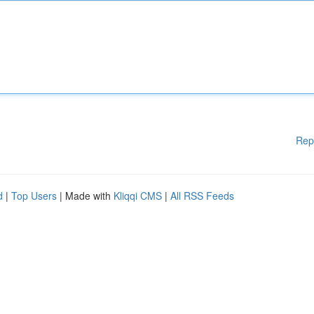
Rep
d
|
Top Users
| Made with
Kliqqi CMS
|
All RSS Feeds