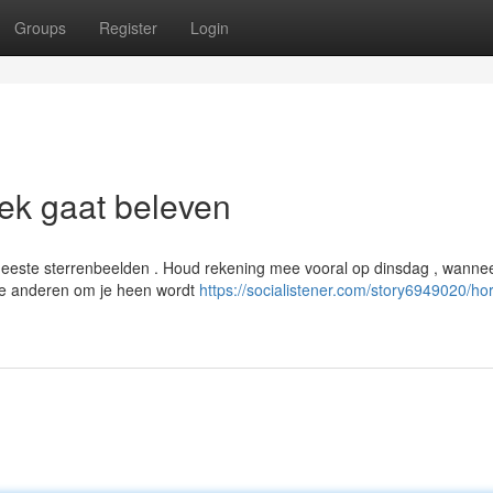
Groups
Register
Login
ek gaat beleven
meeste sterrenbeelden . Houd rekening mee vooral op dinsdag , wanne
tie anderen om je heen wordt
https://socialistener.com/story6949020/ho