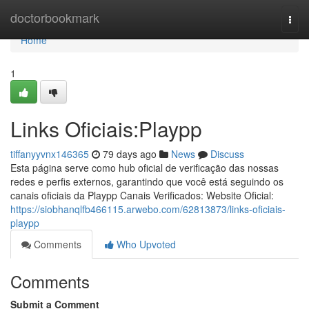
Home
doctorbookmark
Togg
navi
Home
1
Links Oficiais:Playpp
tiffanyyvnx146365
79 days ago
News
Discuss
Esta página serve como hub oficial de verificação das nossas
redes e perfis externos, garantindo que você está seguindo os
canais oficiais da Playpp Canais Verificados: Website Oficial:
https://siobhanqlfb466115.arwebo.com/62813873/links-oficiais-
playpp
Comments
Who Upvoted
Comments
Submit a Comment