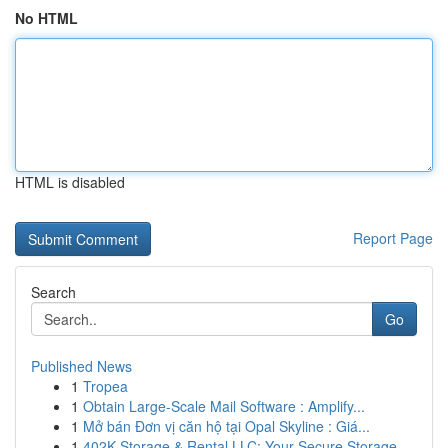
No HTML
HTML is disabled
Report Page
Search
Go
Published News
1
Tropea
1
Obtain Large-Scale Mail Software : Amplify...
1
Mở bán Đơn vị căn hộ tại Opal Skyline : Giá...
1
402K Storage & Rental LLC: Your Secure Storage ...