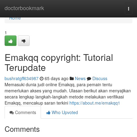
Home
doctorbookmark
Togg
navi
Home
1
Emakqq copyright: Tutorial
Terupdate
bushratgff634987
65 days ago
News
Discuss
Memasuki dunia judi online Emakqq, para pemain tentu
memerlukan akses yang mudah. Ulasan berikut akan menyajikan
secara lengkap langkah-langkah metode melakukan verifikasi
Emakqq, mencakup saran terkini
https://about.me/emakqq1
Comments
Who Upvoted
Comments