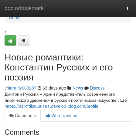
Home
doctorbookmark
Togg
navi
Home
1
Новые романтики:
Константин Русских и его
поэзия
chiarairly663287
63 days ago
News
Discuss
Дмитрий Русских – яркий представитель современного
лирического движения в русской поэтическом искусстве . Его
https://marcfdks020181.develop-blog.com/profile
Comments
Who Upvoted
Comments