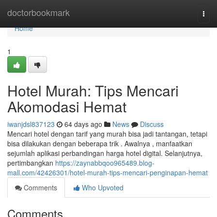
Home
doctorbookmark
Togg
navi
Home
1
Hotel Murah: Tips Mencari
Akomodasi Hemat
iwanjdsl837123
64 days ago
News
Discuss
Mencari hotel dengan tarif yang murah bisa jadi tantangan, tetapi
bisa dilakukan dengan beberapa trik . Awalnya , manfaatkan
sejumlah aplikasi perbandingan harga hotel digital. Selanjutnya,
pertimbangkan
https://zaynabbqoo965489.blog-
mall.com/42426301/hotel-murah-tips-mencari-penginapan-hemat
Comments
Who Upvoted
Comments