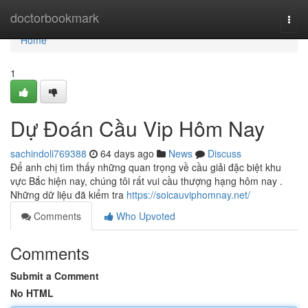
Home
doctorbookmark
Togg
navi
Home
1
Dự Đoán Cầu Vip Hôm Nay
sachindoli769388
64 days ago
News
Discuss
Để anh chị tìm thấy những quan trọng về cầu giải đặc biệt khu
vực Bắc hiện nay, chúng tôi rất vui cầu thượng hạng hôm nay .
Những dữ liệu đã kiểm tra
https://soicauviphomnay.net/
Comments
Who Upvoted
Comments
Submit a Comment
No HTML