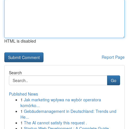
HTML is disabled
Report Page
Search
Go
Published News
1
Jak marketing wpływa na wybór operatora
komórko...
1
Gebäudemanagement in Deutschland: Trends und
He...
1
The AI cannot satisfy this request .
1
Startup Web Development : A Complete Guide