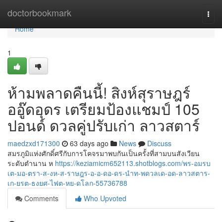
Home
doctorbookmark
Togg
navi
Home
1
ห้ามพลาดคืนนี้! สิงห์สุราษฎร์
ออู๊ดอุดร เตรียมป้องแชมป์ 105
ปอนด์ ดวลคู่ปรับเก่า ลาวสตาร์
maedzxd171300
63 days ago
News
Discuss
สมรภูมิแห่งศักดิ์ศรีกับการโคจรมาพบกันเป็นครั้งที่สามบนสังเวียน
ระดับตำนาน ห
https://keziamicm652113.shotblogs.com/พร-อมรบ
เต-มอ-ตรา-ส-งห-ส-ราษฎร-อ-อ-ดอ-ดร-นำท-พดวลเด-อด-ลาวสตาร-
เก-ยรต-ธงยศ-ไฟต-หย-ดโลก-55736788
Comments
Who Upvoted